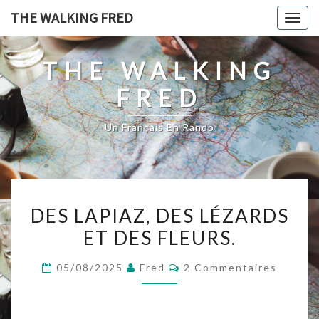
Skip
THE WALKING FRED
Togg
to
navig
content
THE WALKING
FRED
Un Français En Rando
DES
DES LAPIAZ, DES LÉZARDS
LAPIAZ,
ET DES FLEURS.
DES
LÉZARDS
Commentaires
05/08/2025
Fred
2 Commentaires
ET
DES
FLEURS.