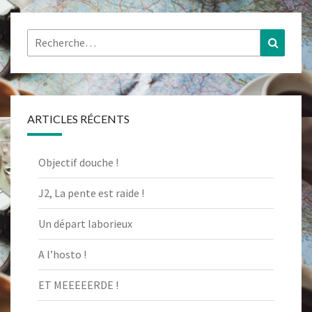
Rechercher :
Recher
ARTICLES RÉCENTS
Objectif douche !
J2, La pente est raide !
Un départ laborieux
A l’hosto !
ET MEEEEERDE !