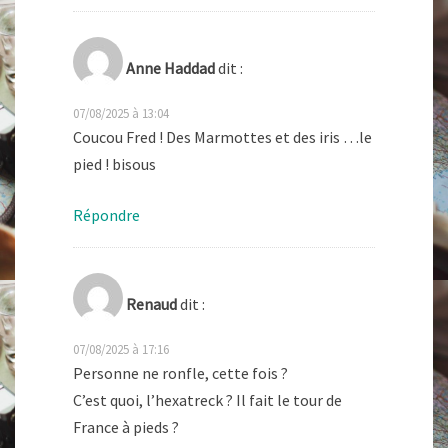
Anne Haddad
dit :
07/08/2025 à 13:04
Coucou Fred ! Des Marmottes et des iris …le
pied ! bisous
Répondre
Renaud
dit :
07/08/2025 à 17:16
Personne ne ronfle, cette fois ?
C’est quoi, l’hexatreck ? Il fait le tour de
France à pieds ?