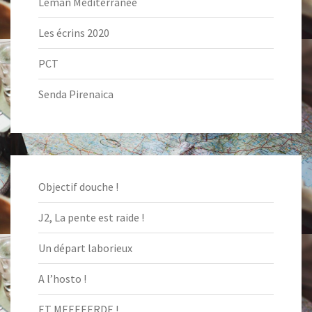
Léman Méditerranée
Les écrins 2020
PCT
Senda Pirenaica
Objectif douche !
J2, La pente est raide !
Un départ laborieux
A l’hosto !
ET MEEEEERDE !