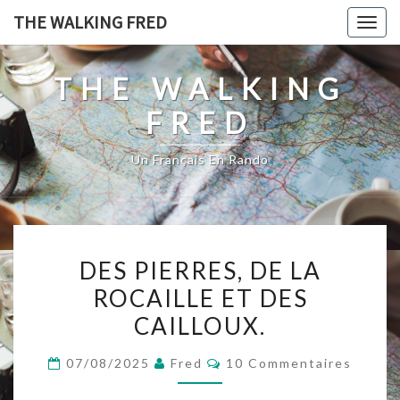
Skip
THE WALKING FRED
Togg
to
navig
content
THE WALKING
FRED
Un Français En Rando
DES
DES PIERRES, DE LA
PIERRES,
ROCAILLE ET DES
DE
CAILLOUX.
LA
ROCAILLE
Commentaires
07/08/2025
Fred
10 Commentaires
ET
DES