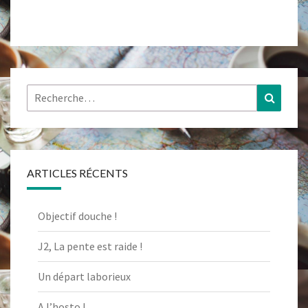
Rechercher :
Recher
ARTICLES RÉCENTS
Objectif douche !
J2, La pente est raide !
Un départ laborieux
A l’hosto !