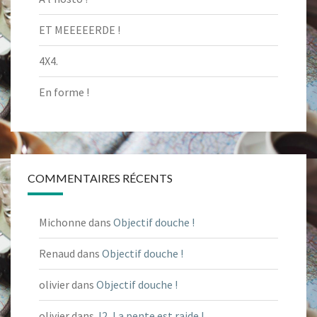
ET MEEEEERDE !
4X4.
En forme !
COMMENTAIRES RÉCENTS
Michonne
dans
Objectif douche !
Renaud
dans
Objectif douche !
olivier
dans
Objectif douche !
olivier
dans
J2, La pente est raide !