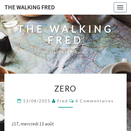
Skip
THE WALKING FRED
Togg
to
navig
content
THE WALKING
FRED
Un Français En Rando
ZERO
ZERO
Commentaires
13/08/2025
Fred
6 Commentaires
J17, mercredi 13 août