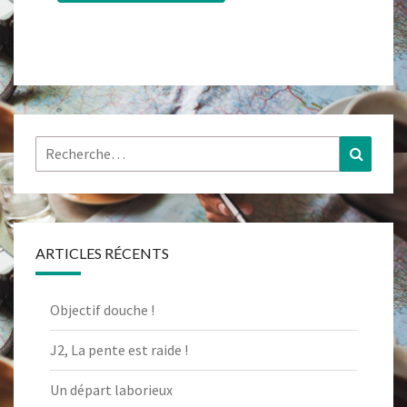
Rechercher :
Recher
ARTICLES RÉCENTS
Objectif douche !
J2, La pente est raide !
Un départ laborieux