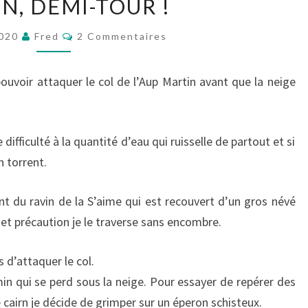
IN, DEMI-TOUR !
JUIN,
DEMI-
Commentaires
2020
Fred
2 Commentaires
TOUR
!
ouvoir attaquer le col de l’Aup Martin avant que la neige
difficulté à la quantité d’eau qui ruisselle de partout et si
 torrent.
nt du ravin de la S’aime qui est recouvert d’un gros névé
t précaution je le traverse sans encombre.
 d’attaquer le col.
in qui se perd sous la neige. Pour essayer de repérer des
 cairn je décide de grimper sur un éperon schisteux.