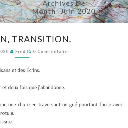
Archives De
Month:
Juin 2020
27
IN, TRANSITION.
JUIN,
TRANSITION.
Commentaires
2020
Fred
0 Commentaire
isans et des Écrins.
ur et deux fois que j’abandonne.
ur, une chute en traversant un gué pourtant facile avec
rotule.
ssite.