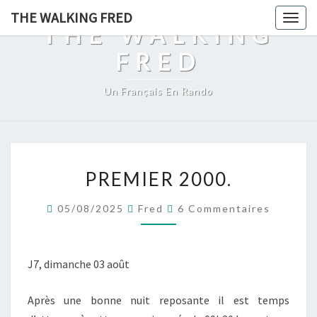
Skip
THE WALKING FRED
Togg
to
THE WALKING
navig
content
FRED
Un Français En Rando
PREMIER
PREMIER 2000.
2000.
Commentaires
05/08/2025
Fred
6 Commentaires
J7, dimanche 03 août
Après une bonne nuit reposante il est temps