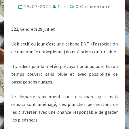
!
Commentaires
29/07/2022
Fred
0 Commentaire
ET
LA
FIN
J21
, vendredi 29 juillet
DES
L’objectif du jour c’est une cabane DNT (l’association
MARÉCAGES
de randonnée norvégienne) do nc à priori confortable.
?
Il y a deux jour là météo prévoyait pour aujourd’hui un
temps couvert sans pluie et avec possibilité de
passage sans nuages.
Je démarre rapidement dans des marécages mais
ceux-ci sont aménagé, des planches permettant de
les traverser avec une chance responsable de garder
les pieds secs.