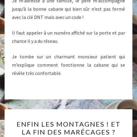
Je m’adresse à une famille, le père m’accompagne
jusqu’à la bonne cabane qui bien sûr n’est pas fermé
avec la clé DNT mais avec un code !
Il faut appeler à un numéro affiché sur la porte et par
chance il y a du réseau.
Je tombe sur un charmant monsieur patient qui
m’explique comment fonctionne la cabane qui se
révèle très confortable.
ENFIN
ENFIN LES MONTAGNES ! ET
LES
LA FIN DES MARÉCAGES ?
MONTAGNES