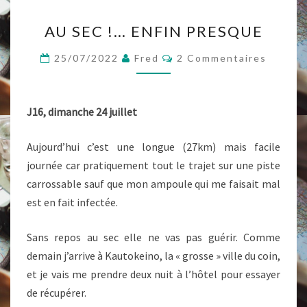
AU
AU SEC !… ENFIN PRESQUE
SEC
!…
Commentaires
25/07/2022
Fred
2 Commentaires
ENFIN
PRESQUE
J16, dimanche 24 juillet
Aujourd’hui c’est une longue (27km) mais facile
journée car pratiquement tout le trajet sur une piste
carrossable sauf que mon ampoule qui me faisait mal
est en fait infectée.
Sans repos au sec elle ne vas pas guérir. Comme
demain j’arrive à Kautokeino, la « grosse » ville du coin,
et je vais me prendre deux nuit à l’hôtel pour essayer
de récupérer.