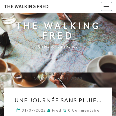
Skip
THE WALKING FRED
Togg
to
navig
content
THE WALKING
FRED
Un Français En Rando
Archives De
Month:
Juillet 2022
UNE
UNE JOURNÉE SANS PLUIE…
JOURNÉE
SANS
Commentaires
31/07/2022
Fred
0 Commentaire
PLUIE…