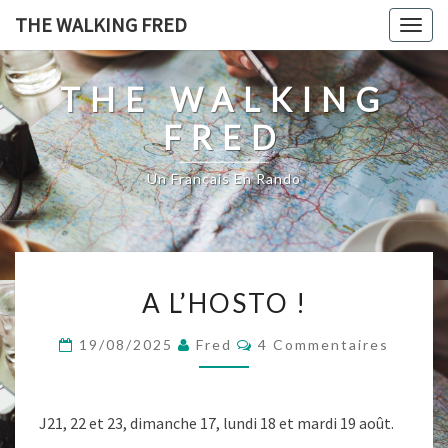
Skip
THE WALKING FRED
Togg
to
navig
content
THE WALKING
FRED
Un Français En Rando
A
A L’HOSTO !
L’HOSTO
!
Commentaires
19/08/2025
Fred
4 Commentaires
J21, 22 et 23, dimanche 17, lundi 18 et mardi 19 août.