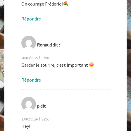
On courage Frédéric !
Répondre
Renaud
dit :
20/08/2025 à 07:01
Garder le sourire, c’est important
Répondre
p
dit :
13/02/2026 à 22:59
Hey!