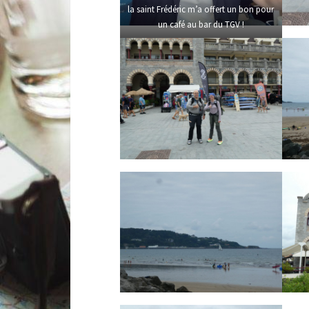
la saint Frédéric m’a offert un bon pour
un café au bar du TGV !