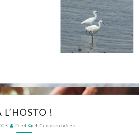
A
A L’HOSTO !
L’HOSTO
!
Commentaires
2025
Fred
4 Commentaires