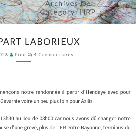
Archives De
Category:
HRP
UN
PART LABORIEUX
DÉPART
LABORIEUX
Commentaires
2026
Fred
4 Commentaires
mençons notre randonnée à partir d’Hendaye avec pour
avarnie voire un peu plus loin pour Aziliz.
, 13h30 au lieu de 08h00 car nous avons dû changer notre
cause d’une grève, plus de TER entre Bayonne, terminus du