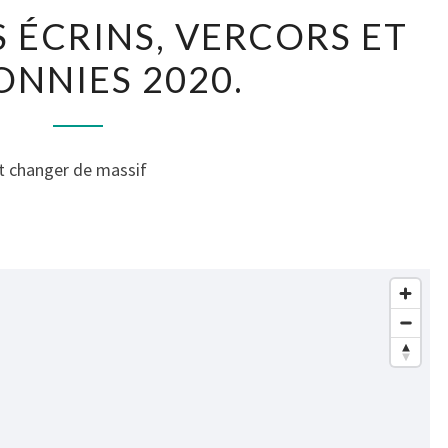
LA
S ÉCRINS, VERCORS ET
CARTE
ONNIES 2020.
DES
ÉCRINS,
VERCORS
ET
t changer de massif
BARONNIES
2020.