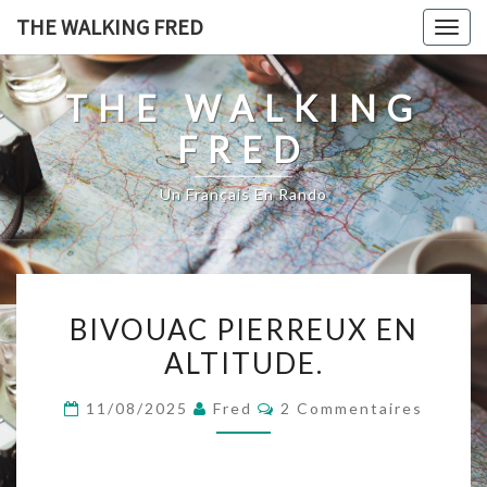
Skip
THE WALKING FRED
Togg
to
navig
content
THE WALKING
FRED
Un Français En Rando
BIVOUAC
BIVOUAC PIERREUX EN
PIERREUX
ALTITUDE.
EN
ALTITUDE.
Commentaires
11/08/2025
Fred
2 Commentaires