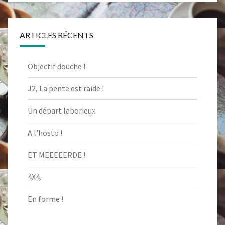
ARTICLES RÉCENTS
Objectif douche !
J2, La pente est raide !
Un départ laborieux
A l’hosto !
ET MEEEEERDE !
4X4.
En forme !