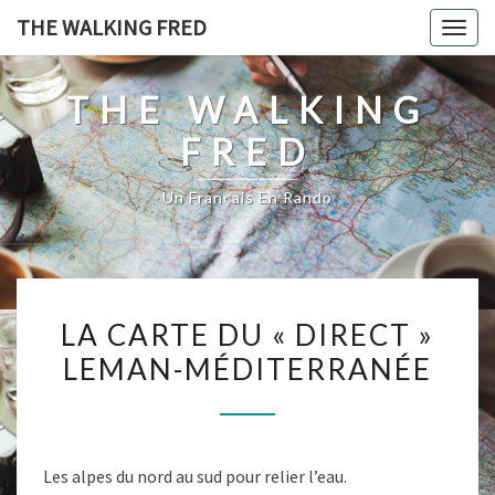
Skip
THE WALKING FRED
Togg
to
navig
content
THE WALKING
FRED
Un Français En Rando
LA
LA CARTE DU « DIRECT »
CARTE
LEMAN-MÉDITERRANÉE
DU
« DIRECT »
LEMAN-
MÉDITERRANÉE
Les alpes du nord au sud pour relier l’eau.