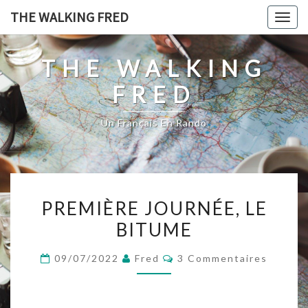
Skip
THE WALKING FRED
Togg
to
navig
content
THE WALKING
FRED
Un Français En Rando
PREMIÈRE
PREMIÈRE JOURNÉE, LE
JOURNÉE,
BITUME
LE
BITUME
Commentaires
09/07/2022
Fred
3 Commentaires