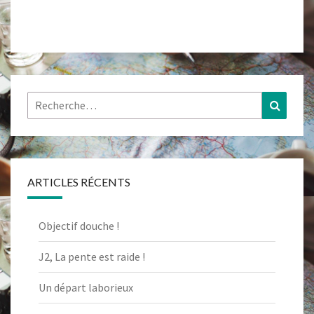
Rechercher :
Recher
ARTICLES RÉCENTS
Objectif douche !
J2, La pente est raide !
Un départ laborieux