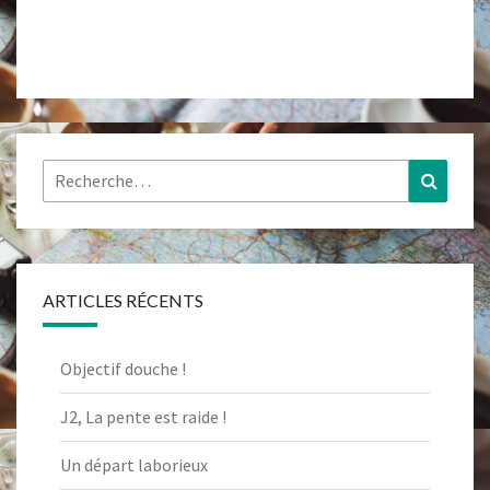
Rechercher :
Recher
ARTICLES RÉCENTS
Objectif douche !
J2, La pente est raide !
Un départ laborieux