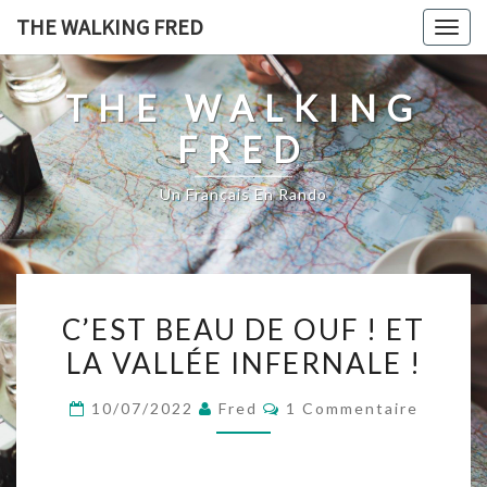
Skip
THE WALKING FRED
Togg
to
navig
content
THE WALKING
FRED
Un Français En Rando
C’EST
C’EST BEAU DE OUF ! ET
BEAU
LA VALLÉE INFERNALE !
DE
OUF
Commentaires
10/07/2022
Fred
1 Commentaire
!
ET
LA