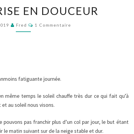
UNE
RISE EN DOUCEUR
REPRISE
EN
Commentaires
2019
Fred
1 Commentaire
DOUCEUR
anmoins fatiguante journée.
 en même temps le soleil chauffe très dur ce qui fait qu’à
et au soleil nous visons.
 pouvons pas franchir plus d’un col par jour, le but étant
ir le matin suivant sur de la neige stable et dur.