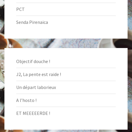
PCT
Senda Pirenaica
Objectif douche !
J2, La pente est raide !
Un départ laborieux
A l’hosto !
ET MEEEEERDE !