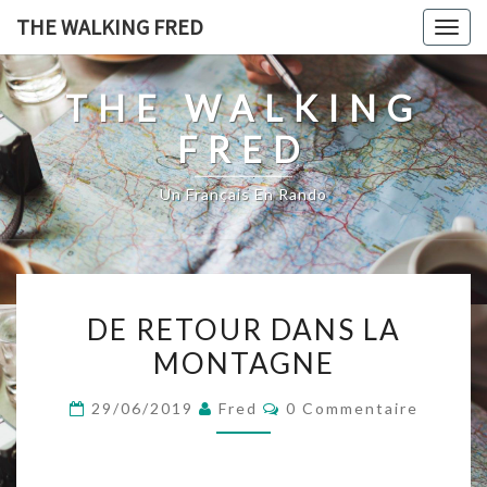
Skip
THE WALKING FRED
Togg
to
navig
content
THE WALKING
FRED
Un Français En Rando
DE
DE RETOUR DANS LA
RETOUR
MONTAGNE
DANS
LA
Commentaires
29/06/2019
Fred
0 Commentaire
MONTAGNE