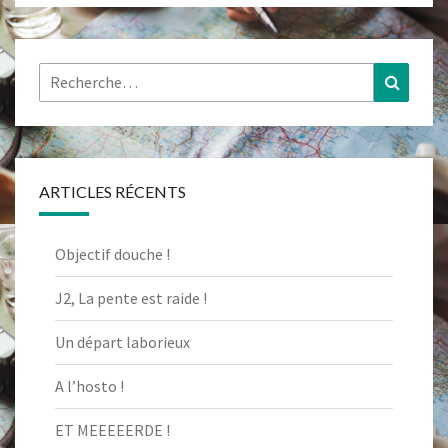
Rechercher :
Recher
ARTICLES RÉCENTS
Objectif douche !
J2, La pente est raide !
Un départ laborieux
A l’hosto !
ET MEEEEERDE !