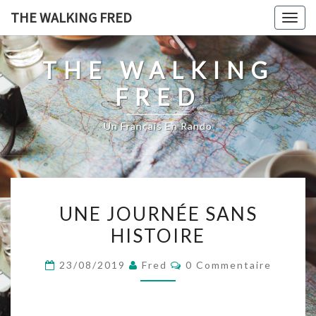
Skip
THE WALKING FRED
Togg
to
navig
content
THE WALKING
FRED
Un Français En Rando
UNE
UNE JOURNÉE SANS
JOURNÉE
HISTOIRE
SANS
HISTOIRE
Commentaires
23/08/2019
Fred
0 Commentaire