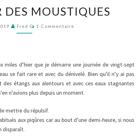
LE
R DES MOUSTIQUES
RETOUR
DES
Commentaires
2019
Fred
1 Commentaire
MOUSTIQUES
x miles d’hier que je démarre une journée de vingt-sept
au se fait rare et avec du dénivelé. Bien qu’il n’y ai pas
s et des étangs aux alentours et avec ces eaux stagnantes
n’en n’avions plus depuis un moment.
de mettre du répulsif.
abitués aux piqûres car au bout d’une demi-heure, si nous
 disparaît.