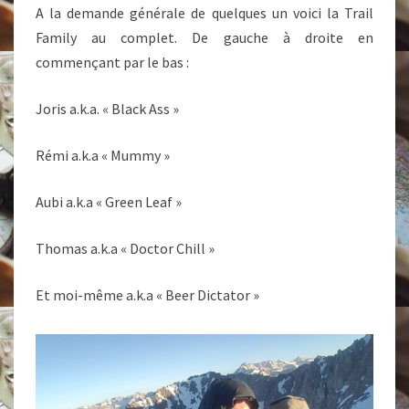
A la demande générale de quelques un voici la Trail
Family au complet. De gauche à droite en
commençant par le bas :
Joris a.k.a. « Black Ass »
Rémi a.k.a « Mummy »
Aubi a.k.a « Green Leaf »
Thomas a.k.a « Doctor Chill »
Et moi-même a.k.a « Beer Dictator »