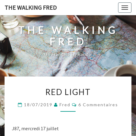
Skip
THE WALKING FRED
Togg
to
navig
content
THE WALKING
FRED
Un Français En Rando
RED
RED LIGHT
LIGHT
Commentaires
18/07/2019
Fred
6 Commentaires
J87, mercredi 17 juillet