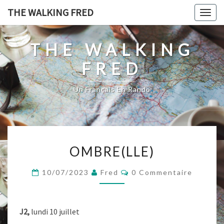
Skip
THE WALKING FRED
Togg
to
navig
content
THE WALKING
FRED
Un Français En Rando
OMBRE(LLE)
OMBRE(LLE)
Commentaires
10/07/2023
Fred
0 Commentaire
J2,
lundi 10 juillet