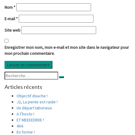
Nom
*
E-mail
*
Site web
Enregistrer mon nom, mon e-mail et mon site dans le navigateur pour
mon prochain commentaire.
Rechercher :
Recherche
Articles récents
Objectif douche !
J2, La pente est raide !
Un départ laborieux
A l’hosto !
ET MEEEEERDE !
4X4.
En forme !