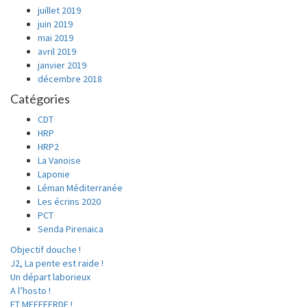
juillet 2019
juin 2019
mai 2019
avril 2019
janvier 2019
décembre 2018
Catégories
CDT
HRP
HRP2
La Vanoise
Laponie
Léman Méditerranée
Les écrins 2020
PCT
Senda Pirenaica
Objectif douche !
J2, La pente est raide !
Un départ laborieux
A l’hosto !
ET MEEEEERDE !