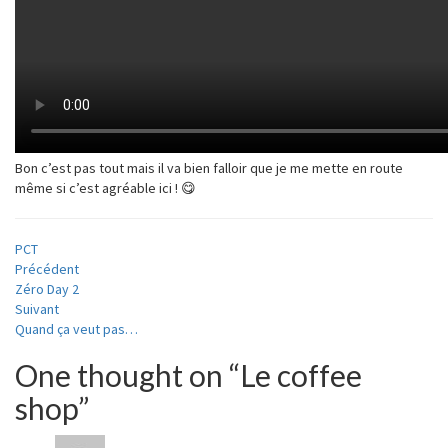
Bon c’est pas tout mais il va bien falloir que je me mette en route
même si c’est agréable ici ! 😋
PCT
Navigation
Précédent
Zéro Day 2
d'article
Suivant
Quand ça veut pas…
One thought on “
Le coffee
shop
”