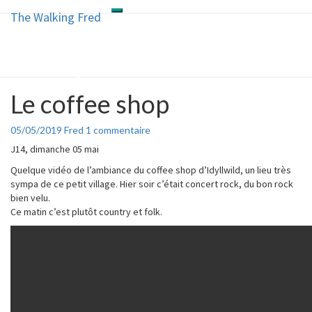
The Walking Fred
Toggle
The Walking Fred
Skip
navigation
to
content
Un Français en Rando
Le coffee shop
Le
coffee
shop
Commentaires
05/05/2019
Fred
1 commentaire
J14, dimanche 05 mai
Quelque vidéo de l’ambiance du coffee shop d’Idyllwild, un lieu très
sympa de ce petit village. Hier soir c’était concert rock, du bon rock
bien velu.
Ce matin c’est plutôt country et folk.