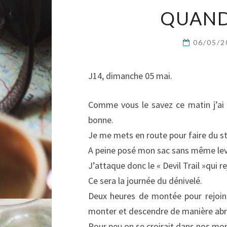
QUAND
06/05/
J14, dimanche 05 mai.
Comme vous le savez ce matin j’ai t
bonne.
Je me mets en route pour faire du st
A peine posé mon sac sans même lev
J’attaque donc le « Devil Trail »qui re
Ce sera la journée du dénivelé.
Deux heures de montée pour rejoin
monter et descendre de manière abr
Pour peu on se croirait dans nos mo