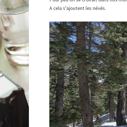
A cela s’ajoutent les névés.