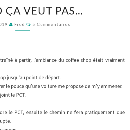
QUAND
 ÇA VEUT PAS…
ÇA
VEUT
Commentaires
2019
Fred
5 Commentaires
PAS…
raîné à partir, l’ambiance du coffee shop était vraiment
op jusqu’au point de départ.
er le pouce qu’une voiture me propose de m’y emmener.
joint le PCT.
dre le PCT, ensuite le chemin ne fera pratiquement que
upte.
ntagnes.