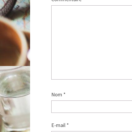
Nom
*
E-mail
*