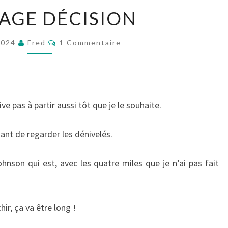
UNE
AGE DÉCISION
SAGE
DÉCISION
Commentaires
2024
Fred
1 Commentaire
ive pas à partir aussi tôt que je le souhaite.
iant de regarder les dénivelés.
ohnson qui est, avec les quatre miles que je n’ai pas fait
hir, ça va être long !