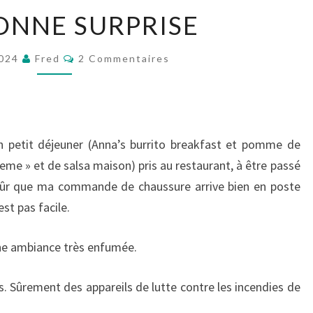
UNE
ONNE SURPRISE
BONNE
SURPRISE
Commentaires
2024
Fred
2 Commentaires
on petit déjeuner (Anna’s burrito breakfast et pomme de
me » et de salsa maison) pris au restaurant, à être passé
e sûr que ma commande de chaussure arrive bien en poste
st pas facile.
une ambiance très enfumée.
s. Sûrement des appareils de lutte contre les incendies de