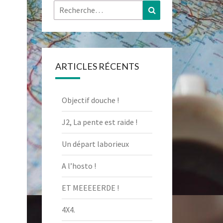
Rechercher :
Recherche
ARTICLES RÉCENTS
Objectif douche !
J2, La pente est raide !
Un départ laborieux
A l’hosto !
ET MEEEEERDE !
4X4.