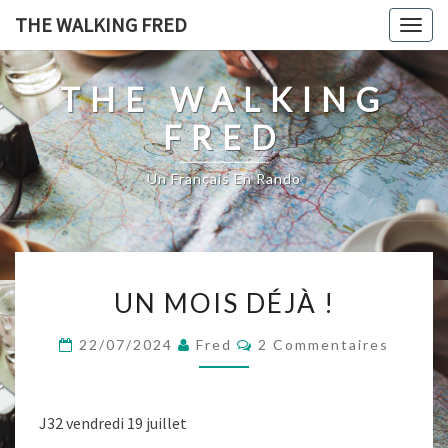
Skip
THE WALKING FRED
Togg
to
navig
content
THE WALKING
FRED
Un Français En Rando
UN
UN MOIS DÉJÀ !
MOIS
DÉJÀ
Commentaires
22/07/2024
Fred
2 Commentaires
!
J32 vendredi 19 juillet