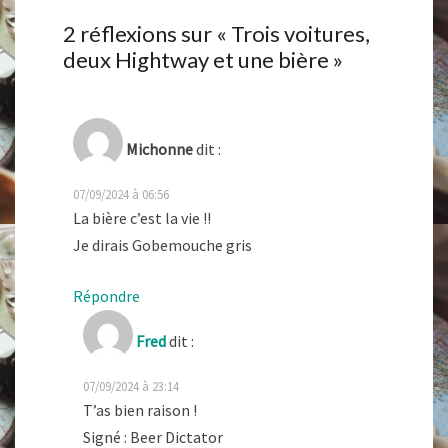
2 réflexions sur «
Trois voitures,
deux Hightway et une bière
»
Michonne
dit :
07/09/2024 à 06:56
La bière c’est la vie !!
Je dirais Gobemouche gris
Répondre
Fred
dit :
07/09/2024 à 23:14
T’as bien raison !
Signé : Beer Dictator