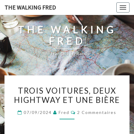
Skip
THE WALKING FRED
Togg
to
navig
content
THE WALKING
FRED
Un Français En Rando
TROIS
TROIS VOITURES, DEUX
VOITURES,
HIGHTWAY ET UNE BIÈRE
DEUX
HIGHTWAY
Commentaires
07/09/2024
Fred
2 Commentaires
ET
UNE
BIÈRE