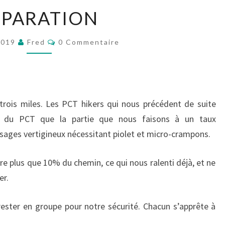
SÉPARATION
ÉPARATION
Commentaires
2019
Fred
0 Commentaire
t-trois miles. Les PCT hikers qui nous précédent de suite
k du PCT que la partie que nous faisons à un taux
ages vertigineux nécessitant piolet et micro-crampons.
vre plus que 10% du chemin, ce qui nous ralenti déjà, et ne
er.
 rester en groupe pour notre sécurité. Chacun s’apprête à