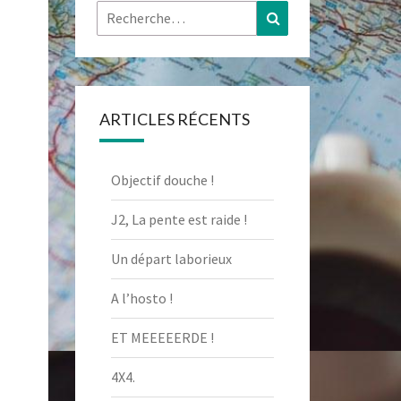
Rechercher :
Recherche
ARTICLES RÉCENTS
Objectif douche !
J2, La pente est raide !
Un départ laborieux
A l’hosto !
ET MEEEEERDE !
4X4.