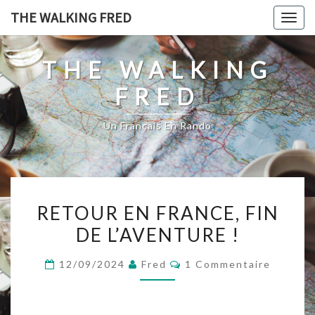
Skip
THE WALKING FRED
Togg
to
navig
content
THE WALKING
FRED
Un Français En Rando
RETOUR
RETOUR EN FRANCE, FIN
EN
DE L’AVENTURE !
FRANCE,
FIN
Commentaires
12/09/2024
Fred
1 Commentaire
DE
L’AVENTURE
!