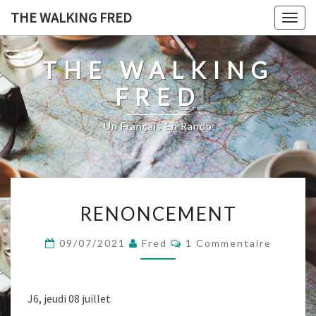
Skip
THE WALKING FRED
Togg
to
navig
content
THE WALKING
FRED
Un Français En Rando
RENONCEMENT
RENONCEMENT
Commentaires
09/07/2021
Fred
1 Commentaire
J6, jeudi 08 juillet