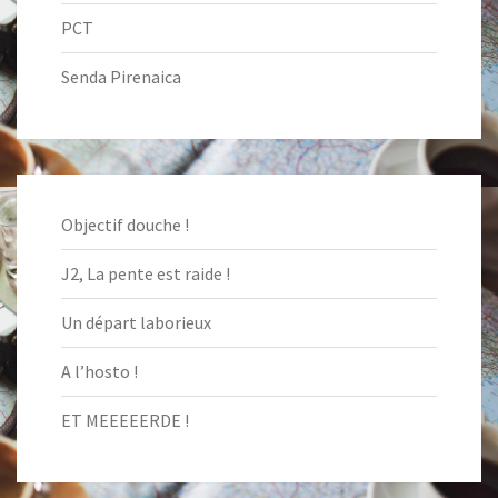
PCT
Senda Pirenaica
Objectif douche !
J2, La pente est raide !
Un départ laborieux
A l’hosto !
ET MEEEEERDE !