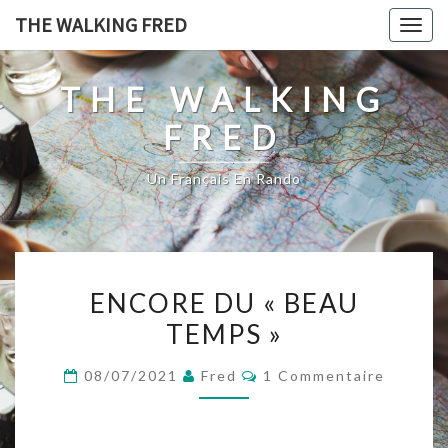
Skip
THE WALKING FRED
Togg
to
navig
content
THE WALKING
FRED
Un Français En Rando
ENCORE
ENCORE DU « BEAU
DU
TEMPS »
« BEAU
TEMPS »
Commentaires
08/07/2021
Fred
1 Commentaire