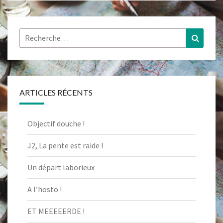
Rechercher :
Recher
ARTICLES RÉCENTS
Objectif douche !
J2, La pente est raide !
Un départ laborieux
A l’hosto !
ET MEEEEERDE !