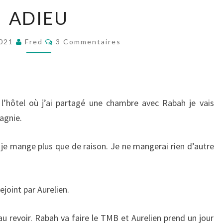
ADIEU
ADIEU
Commentaires
2021
Fred
3 Commentaires
l’hôtel où j’ai partagé une chambre avec Rabah je vais
agnie.
 je mange plus que de raison. Je ne mangerai rien d’autre
joint par Aurelien.
au revoir. Rabah va faire le TMB et Aurelien prend un jour