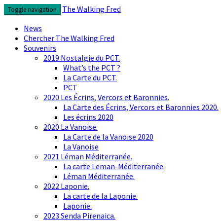
Skip
The Walking Fred
Toggle navigation
to
content
News
Chercher The Walking Fred
Souvenirs
2019 Nostalgie du PCT.
What’s the PCT ?
La Carte du PCT.
PCT
2020 Les Écrins, Vercors et Baronnies.
La Carte des Écrins, Vercors et Baronnies 2020.
Les écrins 2020
2020 La Vanoise.
La Carte de la Vanoise 2020
La Vanoise
2021 Léman Méditerranée.
La carte Leman-Méditerranée.
Léman Méditerranée.
2022 Laponie.
La carte de la Laponie.
Laponie.
2023 Senda Pirenaica.