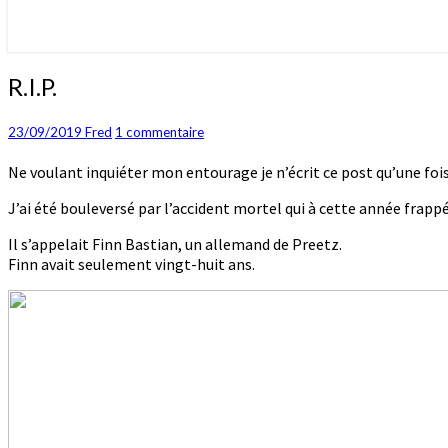
R.I.P.
R.I.P.
Commentaires
23/09/2019
Fred
1 commentaire
Ne voulant inquiéter mon entourage je n’écrit ce post qu’une fois
J’ai été bouleversé par l’accident mortel qui à cette année frapp
Il s’appelait Finn Bastian, un allemand de Preetz.
Finn avait seulement vingt-huit ans.