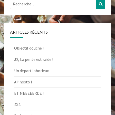
Rechercher :
Recher
ARTICLES RÉCENTS
Objectif douche !
J2, La pente est raide !
Un départ laborieux
A l’hosto !
ET MEEEEERDE !
4X4.