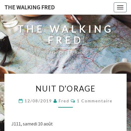
Skip
THE WALKING FRED
Togg
to
navig
content
THE WALKING
FRED
Un Français En Rando
NUIT
NUIT D’ORAGE
D’ORAGE
Commentaires
12/08/2019
Fred
1 Commentaire
J111, samedi 10 août