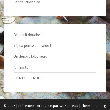
Senda Pirenaica
Objectif douche !
J2, La pente est raide !
Un départ laborieux
A l’hosto !
ET MEEEEERDE !
© 2026
|
Fièrement propulsé par
WordPress
|
Thème :
Nisarg