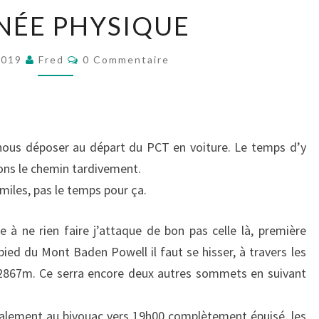
JOURNÉE
NÉE PHYSIQUE
PHYSIQUE
Commentaires
2019
Fred
0 Commentaire
nous déposer au départ du PCT en voiture. Le temps d’y
uons le chemin tardivement.
miles, pas le temps pour ça.
 à ne rien faire j’attaque de bon pas celle là, première
pied du Mont Baden Powell il faut se hisser, à travers les
867m. Ce serra encore deux autres sommets en suivant
finalement au bivouac vers 19h00 complètement épuisé, les