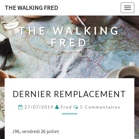
Skip
THE WALKING FRED
Togg
to
navig
content
THE WALKING
FRED
Un Français En Rando
DERNIER
DERNIER REMPLACEMENT
REMPLACEMENT
Commentaires
27/07/2019
Fred
5 Commentaires
J96, vendredi 26 juillet