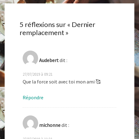
5 réflexions sur «
Dernier
remplacement
»
Audebert
dit :
27/07/2019 à 09:21
Que la force soit avec toi mon ami 🥰
Répondre
michonne
dit :
27/07/2019 à 11:31