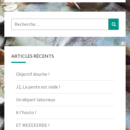
Rechercher :
Recher
ARTICLES RÉCENTS
Objectif douche !
J2, La pente est raide !
Un départ laborieux
A l’hosto !
ET MEEEEERDE !