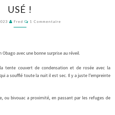
USÉ
USÉ !
!
Commentaires
2023
Fred
1 Commentaire
h Obago avec une bonne surprise au réveil.
 la tente couvert de condensation et de rosée avec la
i a soufflé toute la nuit il est sec. Il y a juste l’empreinte
, ou bivouac a proximité, en passant par les refuges de