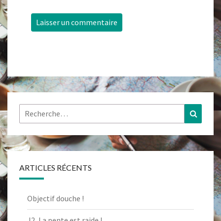
Rechercher :
Recher
ARTICLES RÉCENTS
Objectif douche !
J2, La pente est raide !