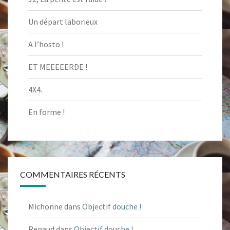
Un départ laborieux
A l’hosto !
ET MEEEEERDE !
4X4.
En forme !
COMMENTAIRES RÉCENTS
Michonne
dans
Objectif douche !
Renaud
dans
Objectif douche !