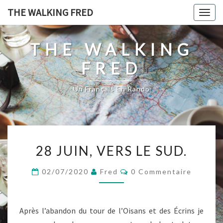
Skip
THE WALKING FRED
Togg
to
navig
content
THE WALKING
FRED
Un Français En Rando
28
28 JUIN, VERS LE SUD.
JUIN,
VERS
Commentaires
02/07/2020
Fred
0 Commentaire
LE
SUD.
Après l’abandon du tour de l’Oisans et des Écrins je