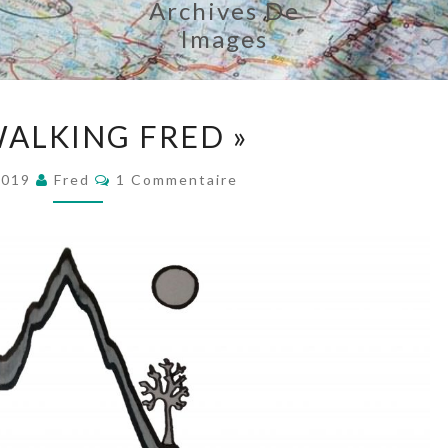
Archives De
Images
LE
WALKING FRED »
« WALKING
FRED »
Commentaires
2019
Fred
1 Commentaire