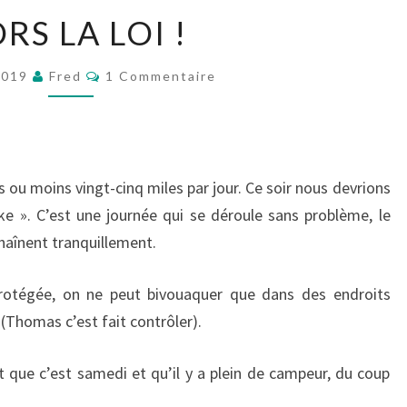
HORS
RS LA LOI !
LA
LOI
Commentaires
2019
Fred
1 Commentaire
!
 ou moins vingt-cinq miles par jour. Ce soir nous devrions
e ». C’est une journée qui se déroule sans problème, le
chaînent tranquillement.
rotégée, on ne peut bivouaquer que dans des endroits
 (Thomas c’est fait contrôler).
t que c’est samedi et qu’il y a plein de campeur, du coup