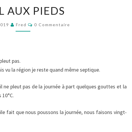
MAL
L AUX PIEDS
AUX
PIEDS
Commentaires
2019
Fred
0 Commentaire
 pleut pas.
is vu la région je reste quand même septique.
l ne pleut pas de la journée à part quelques gouttes et la
s 10°C.
le fait que nous poussons la journée, nous faisons vingt-