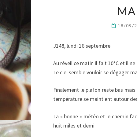
MA
18/09/
J148, lundi 16 septembre
Au réveil ce matin il fait 10°C et il ne
Le ciel semble vouloir se dégager ma
Finalement le plafon reste bas mais i
température se maintient autour de
La « bonne » météo et le chemin faci
huit miles et demi