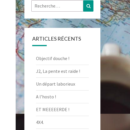
Rechercher :
Recherche
ARTICLES RÉCENTS
Objectif douche !
J2, La pente est raide !
Un départ laborieux
A l’hosto !
ET MEEEEERDE !
4X4.