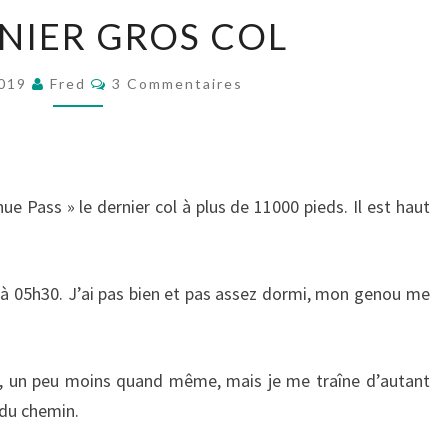
LE
RNIER GROS COL
DERNIER
GROS
Commentaires
2019
Fred
3 Commentaires
COL
hue Pass » le dernier col à plus de 11000 pieds. Il est haut
t à 05h30. J’ai pas bien et pas assez dormi, mon genou me
u, un peu moins quand même, mais je me traîne d’autant
g du chemin.