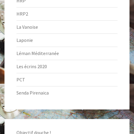
HRP
HRP2
La Vanoise
Laponie
Léman Méditerranée
Les écrins 2020
PCT
Senda Pirenaica
Objectif douche !