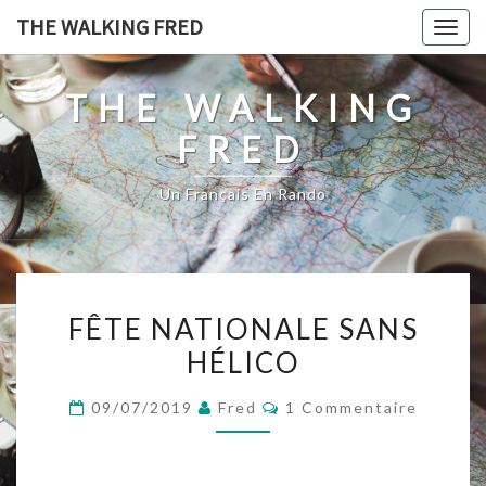
Skip
THE WALKING FRED
Togg
to
navig
content
THE WALKING
FRED
Un Français En Rando
FÊTE
FÊTE NATIONALE SANS
NATIONALE
HÉLICO
SANS
HÉLICO
Commentaires
09/07/2019
Fred
1 Commentaire