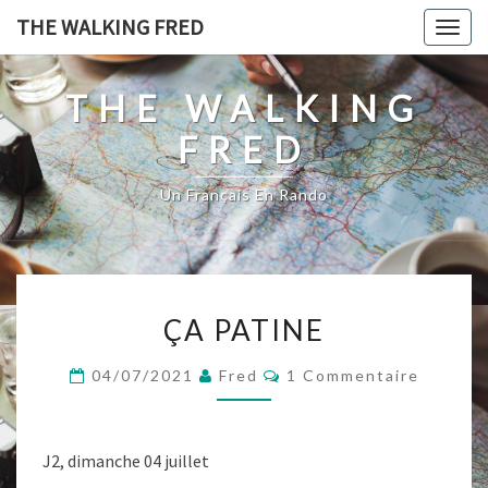
Skip
THE WALKING FRED
Togg
to
navig
content
THE WALKING
FRED
Un Français En Rando
ÇA
ÇA PATINE
PATINE
Commentaires
04/07/2021
Fred
1 Commentaire
J2, dimanche 04 juillet