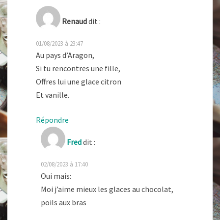
Renaud
dit :
01/08/2023 à 23:47
Au pays d’Aragon,
Si tu rencontres une fille,
Offres lui une glace citron
Et vanille.
Répondre
Fred
dit :
02/08/2023 à 17:40
Oui mais:
Moi j’aime mieux les glaces au chocolat,
poils aux bras