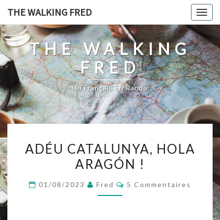
Skip
THE WALKING FRED
Togg
to
navig
content
THE WALKING
FRED
Un Français En Rando
ADÉU
ADÉU CATALUNYA, HOLA
CATALUNYA,
ARAGÓN !
HOLA
ARAGÓN
Commentaires
01/08/2023
Fred
5 Commentaires
!