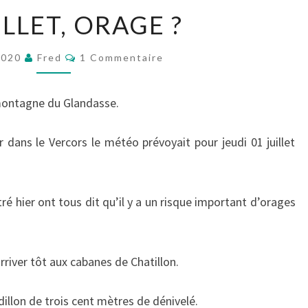
01
ILLET, ORAGE ?
JUILLET,
ORAGE
Commentaires
2020
Fred
1 Commentaire
?
 montagne du Glandasse.
 dans le Vercors le météo prévoyait pour jeudi 01 juillet
é hier ont tous dit qu’il y a un risque important d’orages
rriver tôt aux cabanes de Chatillon.
idillon de trois cent mètres de dénivelé.